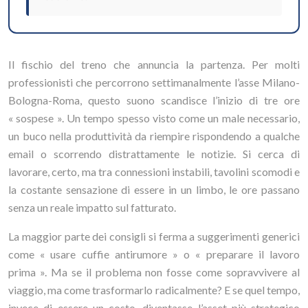
Il fischio del treno che annuncia la partenza. Per molti
professionisti che percorrono settimanalmente l’asse Milano-
Bologna-Roma, questo suono scandisce l’inizio di tre ore
« sospese ». Un tempo spesso visto come un male necessario,
un buco nella produttività da riempire rispondendo a qualche
email o scorrendo distrattamente le notizie. Si cerca di
lavorare, certo, ma tra connessioni instabili, tavolini scomodi e
la costante sensazione di essere in un limbo, le ore passano
senza un reale impatto sul fatturato.
La maggior parte dei consigli si ferma a suggerimenti generici
come « usare cuffie antirumore » o « preparare il lavoro
prima ». Ma se il problema non fosse come sopravvivere al
viaggio, ma come trasformarlo radicalmente? E se quel tempo,
invece di essere un costo, diventasse l’asset più strategico