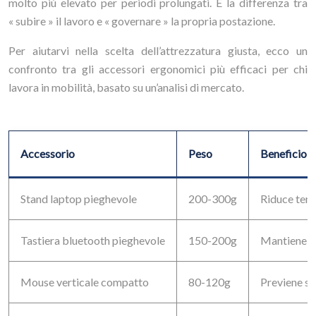
molto più elevato per periodi prolungati. È la differenza tra
« subire » il lavoro e « governare » la propria postazione.
Per aiutarvi nella scelta dell’attrezzatura giusta, ecco un
confronto tra gli accessori ergonomici più efficaci per chi
lavora in mobilità, basato su un’analisi di mercato.
Accessorio
Peso
Beneficio 
Stand laptop pieghevole
200-300g
Riduce tens
Tastiera bluetooth pieghevole
150-200g
Mantiene po
Mouse verticale compatto
80-120g
Previene si