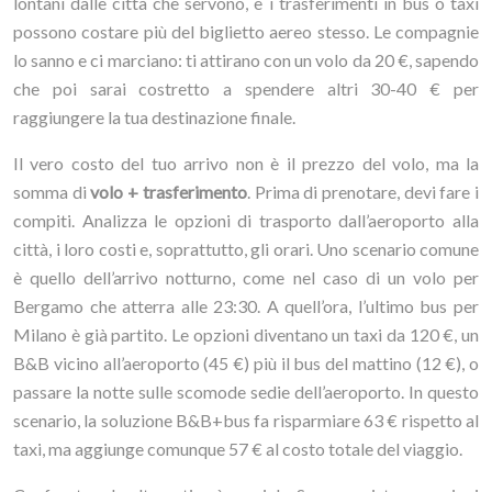
lontani dalle città che servono, e i trasferimenti in bus o taxi
possono costare più del biglietto aereo stesso. Le compagnie
lo sanno e ci marciano: ti attirano con un volo da 20 €, sapendo
che poi sarai costretto a spendere altri 30-40 € per
raggiungere la tua destinazione finale.
Il vero costo del tuo arrivo non è il prezzo del volo, ma la
somma di
volo + trasferimento
. Prima di prenotare, devi fare i
compiti. Analizza le opzioni di trasporto dall’aeroporto alla
città, i loro costi e, soprattutto, gli orari. Uno scenario comune
è quello dell’arrivo notturno, come nel caso di un volo per
Bergamo che atterra alle 23:30. A quell’ora, l’ultimo bus per
Milano è già partito. Le opzioni diventano un taxi da 120 €, un
B&B vicino all’aeroporto (45 €) più il bus del mattino (12 €), o
passare la notte sulle scomode sedie dell’aeroporto. In questo
scenario, la soluzione B&B+bus fa risparmiare 63 € rispetto al
taxi, ma aggiunge comunque 57 € al costo totale del viaggio.