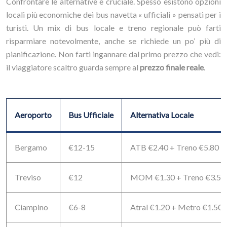
Confrontare le alternative è cruciale. Spesso esistono opzioni
locali più economiche dei bus navetta « ufficiali » pensati per i
turisti. Un mix di bus locale e treno regionale può farti
risparmiare notevolmente, anche se richiede un po’ più di
pianificazione. Non farti ingannare dal primo prezzo che vedi:
il viaggiatore scaltro guarda sempre al
prezzo finale reale
.
Aeroporto
Bus Ufficiale
Alternativa Locale
Bergamo
€12-15
ATB €2.40 + Treno €5.80
Treviso
€12
MOM €1.30 + Treno €3.50
Ciampino
€6-8
Atral €1.20 + Metro €1.50