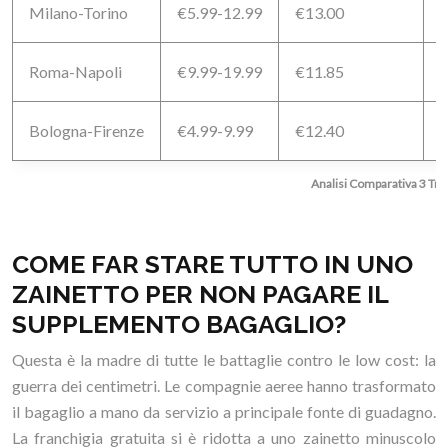
Milano-Torino
€5.99-12.99
€13.00
2
Roma-Napoli
€9.99-19.99
€11.85
3
Bologna-Firenze
€4.99-9.99
€12.40
1
Analisi Comparativa 3 Trat
COME FAR STARE TUTTO IN UNO
ZAINETTO PER NON PAGARE IL
SUPPLEMENTO BAGAGLIO?
Questa è la madre di tutte le battaglie contro le low cost: la
guerra dei centimetri. Le compagnie aeree hanno trasformato
il bagaglio a mano da servizio a principale fonte di guadagno.
La franchigia gratuita si è ridotta a uno zainetto minuscolo