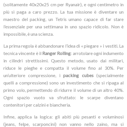
(solitamente 40x20x25 cm per Ryanair), e ogni centimetro in
più si paga a caro prezzo. La tua missione è diventare un
maestro del packing, un Tetris umano capace di far stare
l’essenziale per una settimana in uno spazio ridicolo. Non è
impossibile, è una scienza.
La prima regola è abbandonare l’idea di « piegare » i vestiti. La
tecnica vincente è il
Ranger Rolling
: arrotolare ogni indumento
in cilindri strettissimi. Questo metodo, usato dai militari,
riduce le pieghe e compatta il volume fino al 30%. Per
un’ulteriore compressione, i
packing cubes
(specialmente
quelli a compressione) sono un investimento che si ripaga al
primo volo, permettendo di ridurre il volume di un altro 40%.
Ogni spazio vuoto va sfruttato: le scarpe diventano
contenitori per calzini e biancheria.
Infine, applica la logica: gli abiti più pesanti e voluminosi
(jeans, felpe, scarponcini) non vanno nello zaino, ma si