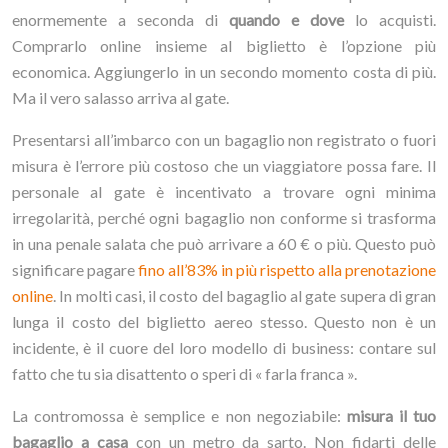
enormemente a seconda di
quando e dove
lo acquisti.
Comprarlo online insieme al biglietto è l’opzione più
economica. Aggiungerlo in un secondo momento costa di più.
Ma il vero salasso arriva al gate.
Presentarsi all’imbarco con un bagaglio non registrato o fuori
misura è l’errore più costoso che un viaggiatore possa fare. Il
personale al gate è incentivato a trovare ogni minima
irregolarità, perché ogni bagaglio non conforme si trasforma
in una penale salata che può arrivare a 60 € o più. Questo può
significare pagare
fino all’83% in più rispetto alla prenotazione
online
. In molti casi, il costo del bagaglio al gate supera di gran
lunga il costo del biglietto aereo stesso. Questo non è un
incidente, è il cuore del loro modello di business: contare sul
fatto che tu sia disattento o speri di « farla franca ».
La contromossa è semplice e non negoziabile:
misura il tuo
bagaglio a casa
con un metro da sarto. Non fidarti delle