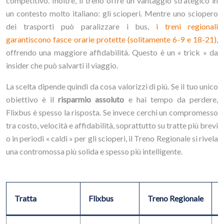
competitivo. Inoltre, il treno offre un vantaggio strategico in
un contesto molto italiano: gli scioperi. Mentre uno sciopero
dei trasporti può paralizzare i bus,
i treni regionali
garantiscono fasce orarie protette (solitamente 6-9 e 18-21)
,
offrendo una maggiore affidabilità. Questo è un « trick » da
insider che può salvarti il viaggio.
La scelta dipende quindi da cosa valorizzi di più. Se il tuo unico
obiettivo è il
risparmio assoluto
e hai tempo da perdere,
Flixbus è spesso la risposta. Se invece cerchi un compromesso
tra costo, velocità e affidabilità, soprattutto su tratte più brevi
o in periodi « caldi » per gli scioperi, il Treno Regionale si rivela
una contromossa più solida e spesso più intelligente.
Tratta
Flixbus
Treno Regionale